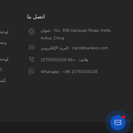
اتصل بنا
عنوان : No. 398 Ganquan Road, Hefei,
لوحة ش
Anhui, China.
وحدة
carol@sunevo.com
البريد الإلكتروني :
لوحة شمسية 0
هاتف :
+86 15755055108
ال
Whatsapp :
+86 15755055108
المستوى 1 و