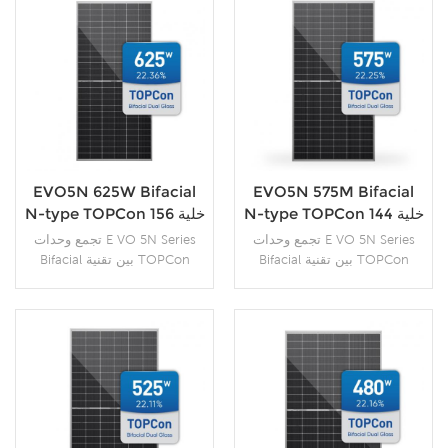
EVO5N 625W Bifacial
EVO5N 575M Bifacial
N-type TOPCon 156 خلية
N-type TOPCon 144 خلية
شمسية
الوحدة الشمسية
تجمع وحدات E VO 5N Series
تجمع وحدات E VO 5N Series
Bifacial بين تقنية TOPCon
Bifacial بين تقنية TOPCon
الرائدة من النوع N ورقاقة
الرائدة من النوع N ، ورقاقة
السيليكون 182 مم ونصف الخلية
السيليكون 182 مم ، ونصف
. 30 عامًا توفر طاقة إضافية
الخلية 16BB . توليد طاقة أعلى
بنسبة 10-30٪ مقارنة بالوحدات
في ظل ظروف العمل ، بفضل
النمطية التقليدية من النوع P.
تخميل تقنية خلايا الاتصال. يمكن
المزيد من التفاصيل
المزيد من التفاصيل
يمكن أن تصل وحدة SunEvo N-
أن تصل وحدة SunEvo N-type
type Bifacial Half-cell Module
Bifacial Half-cell Module إلى
إلى نطاق خرج طاقة يتراوح بين
نطاق خرج طاقة يتراوح بين 555
605 وات إلى 625 وات.
وات إلى 575 وات.