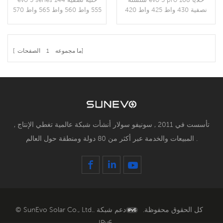
نصفية 430 واط 425 واط 420
555 واط 560 واط 565 واط 570
واط 415 واط 410 واط الألواح
واط 575 واط الألواح الشمسية
الشمسية الكهروضوئية n-type
الكهروضوئية n-type
monocrystalline MBB bifacial
monocrystalline MBB bifacial
مزدوج الجانب الزجاجي وحدة
مزدوج الجانب الزجاجي وحدة
الصفحات]
[ ما مجموعه
1
الألواح الشمسية الكهروضوئية
الألواح الشمسية الكهروضوئية
المزيد من التفاصيل
المزيد من التفاصيل
على أساس الخلايا الشمسية
على أساس الخلايا الشمسية
182mm
182mm
تأسست في 2011 , سونيفو سولار أنشأت شبكة عالمية تغطي الإنتاج ,
المبيعات والخدمة عبر أكثر من 80 دولة ومنطقة حول العالم .
© SunEvo Solar Co., Ltd.. كل الحقوق محفوظة.
دعم شبكة
IPv6