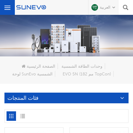
العربية
عن ماذا تبحث?
وحدات الطاقة الشمسية
الصفحة الرئيسية
EVO 5N (182 مم TopCon)
لوحة SunEvo الشمسية
فئات المنتجات