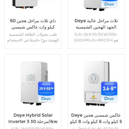
Deye ثلاث مراحل عالية
داي ثلاث مراحل هجين 60
الجهد الهجين الشمسية
كيلو وات عاكس شمسي
العاكس 30KW 40KW
SUN-60K-SG02HP3-
SUN-29.9/30/35/40/50K-
تلعب محولات الطاقة الشمسية
EU-EM4
50KW
SG01HP3-EU-BM2/3/4 هو
الهجينة دورًا حاسمًا في الاستخدام
عاكس هجين ثلاثي الطور متطور
الفعال لمصادر الطاقة المتجددة.
يوفر ميزات ووظائف متقدمة في
إنها تتيح التحويل السلس لطاقة
أنظمة الطاقة المتجددة. وهو
التيار المستمر إلى طاقة تيار
مصمم لدعم مجموعة واسعة من
متردد، وتحسين أداء النظام،
التطبيقات وضمان تحويل الطاقة
وتسهيل تكامل أنظمة الطاقة
المزيد من التفاصيل
المزيد من التفاصيل
بكفاءة.
المتجددة مع البنية التحتية للشبكة
الحالية.
Deye عاكس شمسي هجين
Deye Hybrid Solar
5 كيلو وات 6 كيلو وات 8 كيلو
Inverter 3 المرحلة 30kw
وات 10 كيلو وات SUN-8K-
40kw 50kw لأوكرانيا
يعد Deye SUN-8K-SG01LP1-
SUN-29.9/30/35/40/50K-