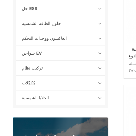
حل ESS
حلول الطاقة الشمسية
العاكسون ووحدات التحكم
ية
شواحن EV
، أحادية
JA Solar عبارة عن وحدة
تركيب نظام
زدوج
د طاقة أعلى وLCOE أفضل،
ونوع n مع LID منخفض جدًا، ومعامل درجة حرارة
مُكَمِّلات
خفض،
الخلايا الشمسية