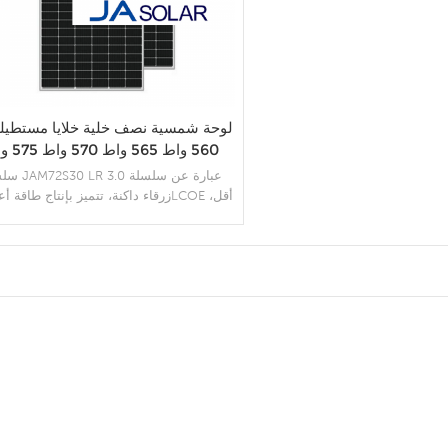
560 واط 565 وا
580 واط 585 واط
سلسلة JAM72S30 LR 
زرقاء داكنة، تتميز بإنتاج طاقة أعلى، وOE
وتظليل أقل وفقدان مقاومة أقل، وتحمل أ
للتحميل الميكانيكي.
المزيد من التفاصيل