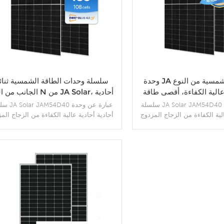
وحدة JA للطاقة الشمسية من النوع n،
سلسلة وحدات الطاقة الشمسية ثنائ
عالية الكفاءة، أقصى طاقة
الجانب من النوع N من JA Solar
جة 455 وات
445 وات 455 وات
سلسلة JA Solar JAM54D40 عبارة عن وحدة
سلسلة  JAM54D40
لية الكفاءة من الزجاج المزدوج
أحادية أحادية عالية الكفاءة من الزجاج الم
من النوع n، مع توليد طاقة أعلى وLCOE أفضل،
من النوع n، مع تولي
ونوع n مع LID منخفض جدًا، ومعامل درجة حرارة
تجابة أفضل للإشعاع المنخفض،
أفضل، وميزات استجابة أفضل للإشعاع المن
والحد الأقصى لطاقة الإخراج هو 455 وات .
زيد من التفاصيل
المزيد من التفاصيل