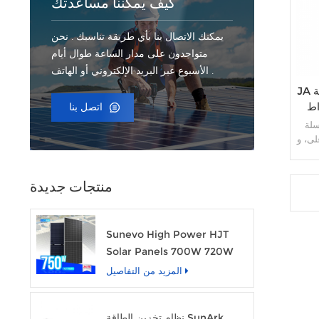
كيف يمكننا مساعدتك
يمكنك الاتصال بنا بأي طريقة تناسبك . نحن
متواجدون على مدار الساعة طوال أيام
الأسبوع عبر البريد الإلكتروني أو الهاتف .
JA لوحة شمسية نصف خلية خلايا مستطيلة
ط 570 واط 575 واط
اتصل بنا
عبارة عن سلسلة 3.0
LC أقل،
فضل
منتجات جديدة
Sunevo High Power HJT
Solar Panels 700W 720W
750W وحدة الطاقة الشمسية
المزيد من التفاصيل
الشفافة
نظام تخزين الطاقة SunArk