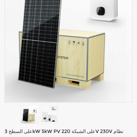
على السطح 3kW 5kW PV على الشبكة 220V 230V نظام