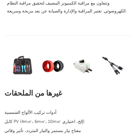
وتتعاون مع مراقبة الكمبيوتر المضيف لتحقيق مراقبة النظام
الكهروضوئي. تعتبر المراقبة والإدارة والصيانة عن بعد مريحة وسريعة.
غيرها من الملحقات
أدوات تركيب الألواح الشمسية
كابل PV (4m㎡، 6m㎡، 10m㎡ إلخ، اختياري)
مفتاح تيار مستمر والتيار المتردد، تأثير وقائي